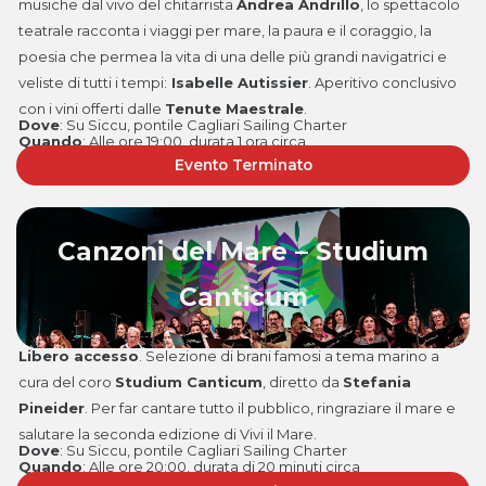
musiche dal vivo del chitarrista
Andrea Andrillo
, lo spettacolo
teatrale racconta i viaggi per mare, la paura e il coraggio, la
poesia che permea la vita di una delle più grandi navigatrici e
veliste di tutti i tempi:
Isabelle Autissier
. Aperitivo conclusivo
con i vini offerti dalle
Tenute Maestrale
.
Dove
: Su Siccu, pontile Cagliari Sailing Charter
Quando
: Alle ore 19:00, durata 1 ora circa
Evento Terminato
Canzoni del Mare – Studium
Canticum
Libero accesso
. Selezione di brani famosi a tema marino a
cura del coro
Studium Canticum
, diretto da
Stefania
Pineider
. Per far cantare tutto il pubblico, ringraziare il mare e
salutare la seconda edizione di Vivi il Mare.
Dove
: Su Siccu, pontile Cagliari Sailing Charter
Quando
:
Alle ore 20:00, durata di 20 minuti circa