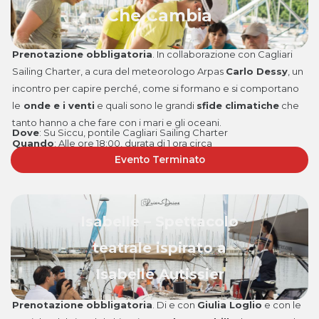
Che Cambia
Prenotazione obbligatoria
. In collaborazione con Cagliari
Sailing Charter, a cura del meteorologo Arpas
Carlo Dessy
, un
incontro per capire perché, come si formano e si comportano
le
onde e i venti
e quali sono le grandi
sfide climatiche
che
tanto hanno a che fare con i mari e gli oceani.
Dove
: Su Siccu, pontile Cagliari Sailing Charter
Quando
:
Alle ore 18:00, durata di 1 ora circa
Evento Terminato
Isabelle – Spettacolo
teatrale ispirato a
Isabelle Autissier
Prenotazione obbligatoria
. Di e con
Giulia Loglio
e con le