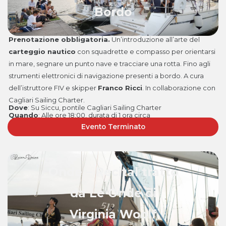
Bordo
Prenotazione obbligatoria.
Un’introduzione all’arte del
carteggio nautico
con squadrette e compasso per orientarsi
in mare, segnare un punto nave e tracciare una rotta. Fino agli
strumenti elettronici di navigazione presenti a bordo. A cura
dell’istruttore FIV e skipper
Franco Ricci
. In collaborazione con
Cagliari Sailing Charter.
Dove
: Su Siccu, pontile Cagliari Sailing Charter
Quando
:
Alle ore 18:00, durata di 1 ora circa
Evento Terminato
Onde – Recital tratto
da Le Onde di
Virginia Woolf