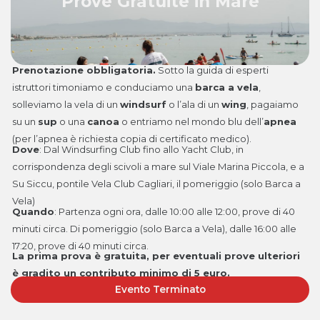
Prove Gratuite in Mare
Prenotazione obbligatoria.
Sotto la guida di esperti
istruttori timoniamo e conduciamo una
barca a vela
,
solleviamo la vela di un
windsurf
o l’ala di un
wing
, pagaiamo
su un
sup
o una
canoa
o entriamo nel mondo blu dell’
apnea
(per l’apnea è richiesta copia di certificato medico).
Dove
:
Dal Windsurfing Club fino allo Yacht Club, in
corrispondenza degli scivoli a mare sul Viale Marina Piccola, e a
Su Siccu, pontile Vela Club Cagliari, il pomeriggio (solo Barca a
Vela)
Quando
: P
artenza ogni ora, dalle 10:00 alle 12:00, prove di 40
minuti circa. Di pomeriggio (solo Barca a Vela), dalle 16:00 alle
17:20, prove di 40 minuti circa.
La prima prova è gratuita, per eventuali prove ulteriori
è gradito un contributo minimo di 5 euro.
Evento Terminato