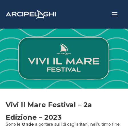
Vai
Main
al
Menu
contenuto
Vivi Il Mare Festival – 2a
Edizione – 2023
Sono le
Onde
a portare sui lidi cagliaritani, nell’ultimo fine