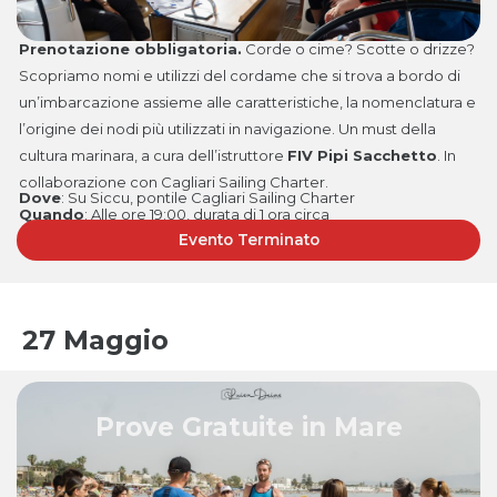
Prenotazione obbligatoria.
Corde o cime? Scotte o drizze?
Scopriamo nomi e utilizzi del cordame che si trova a bordo di
un’imbarcazione assieme alle caratteristiche, la nomenclatura e
l’origine dei nodi più utilizzati in navigazione. Un must della
cultura marinara, a cura dell’istruttore
FIV Pipi Sacchetto
. In
collaborazione con Cagliari Sailing Charter.
Dove
: Su Siccu, pontile Cagliari Sailing Charter
Quando
:
Alle ore 19:00, durata di 1 ora circa
Evento Terminato
27 Maggio
Prove Gratuite in Mare