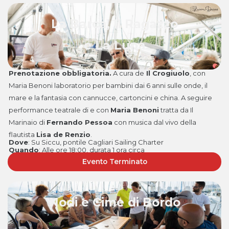
La Barca, Il Ragazzo
e La Luna
Prenotazione obbligatoria.
A cura de
Il Crogiuolo
, con
Maria Benoni laboratorio per bambini dai 6 anni sulle onde, il
mare e la fantasia con cannucce, cartoncini e china. A seguire
performance teatrale di e con
Maria Benoni
tratta da Il
Marinaio di
Fernando Pessoa
con musica dal vivo della
flautista
Lisa de Renzio
.
Dove
: Su Siccu, pontile Cagliari Sailing Charter
Quando
: Alle ore 18:00, durata 1 ora circa
Evento Terminato
Nodi e Cime di Bordo