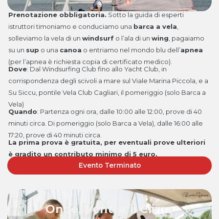
Prenotazione obbligatoria.
Sotto la guida di esperti
istruttori timoniamo e conduciamo una
barca a vela
,
solleviamo la vela di un
windsurf
o l’ala di un
wing
, pagaiamo
su un
sup
o una
canoa
o entriamo nel mondo blu dell’
apnea
(per l’apnea è richiesta copia di certificato medico).
Dove
:
Dal Windsurfing Club fino allo Yacht Club, in
corrispondenza degli scivoli a mare sul Viale Marina Piccola, e a
Su Siccu, pontile Vela Club Cagliari, il pomeriggio (solo Barca a
Vela)
Quando
: P
artenza ogni ora, dalle 10:00 alle 12:00, prove di 40
minuti circa. Di pomeriggio (solo Barca a Vela), dalle 16:00 alle
17:20, prove di 40 minuti circa.
La prima prova è gratuita, per eventuali prove ulteriori
è gradito un contributo minimo di 5 euro.
Evento Terminato
Onde, Venti e il Clima