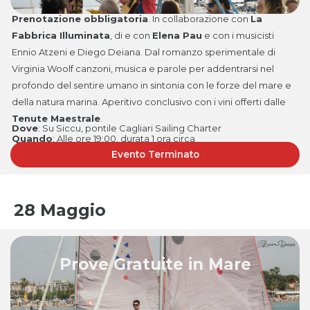
Prenotazione obbligatoria
. In collaborazione con
La
Fabbrica Illuminata
, di e con
Elena Pau
e con i musicisti
Ennio Atzeni e Diego Deiana. Dal romanzo sperimentale di
Virginia Woolf canzoni, musica e parole per addentrarsi nel
profondo del sentire umano in sintonia con le forze del mare e
della natura marina. Aperitivo conclusivo con i vini offerti dalle
Tenute Maestrale
.
Dove
: Su Siccu, pontile Cagliari Sailing Charter
Quando
: Alle ore 19:00, durata 1 ora circa
Evento Terminato
28 Maggio
Prove Gratuite in Mare