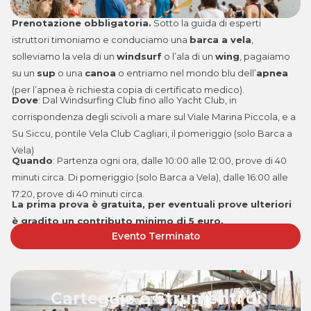
Prenotazione obbligatoria.
Sotto la guida di esperti
istruttori timoniamo e conduciamo una
barca a vela
,
solleviamo la vela di un
windsurf
o l’ala di un
wing
, pagaiamo
su un
sup
o una
canoa
o entriamo nel mondo blu dell’
apnea
(per l’apnea è richiesta copia di certificato medico).
Dove
:
Dal Windsurfing Club fino allo Yacht Club, in
corrispondenza degli scivoli a mare sul Viale Marina Piccola, e a
Su Siccu, pontile Vela Club Cagliari, il pomeriggio (solo Barca a
Vela)
Quando
: P
artenza ogni ora, dalle 10:00 alle 12:00, prove di 40
minuti circa. Di pomeriggio (solo Barca a Vela), dalle 16:00 alle
17:20, prove di 40 minuti circa.
La prima prova è gratuita, per eventuali prove ulteriori
è gradito un contributo minimo di 5 euro.
Evento Terminato
Carteggio e Strumenti di