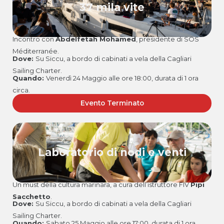
37 mila vite
Incontro con
Abdelfetah Mohamed
, presidente di SOS
Méditerranée.
Dove:
Su Siccu, a bordo di cabinati a vela della Cagliari
Sailing Charter.
Quando:
Venerdì 24 Maggio alle ore 18:00, durata di 1 ora
circa.
Evento Terminato
Laboratorio di nodi e venti
Un must della cultura marinara, a cura dell’istruttore FIV
Pipi
Sacchetto
.
Dove:
Su Siccu, a bordo di cabinati a vela della Cagliari
Sailing Charter.
Quando:
Sabato 25 Maggio alle ore 17:00, durata di 1 ora