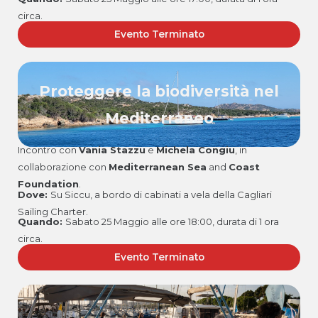
circa.
Evento Terminato
Proteggere la biodiversità nel
Mediterraneo
Incontro con
Vania Stazzu
e
Michela Congiu
, in
collaborazione con
Mediterranean Sea
and
Coast
Foundation
.
Dove:
Su Siccu, a bordo di cabinati a vela della Cagliari
Sailing Charter.
Quando:
Sabato 25 Maggio alle ore 18:00, durata di 1 ora
circa.
Evento Terminato