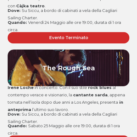
con
Càjka teatro
.
Dove:
Su Siccu, a bordo di cabinati a vela della Cagliari
Sailing Charter.
Quando:
Venerdì 24 Maggio alle ore 19:00, durata di 1 ora
circa.
Evento Terminato
The Rough Sea
Irene Loche
in concerto. Con il suo stile
rock blues
al
contempo verace e visionario, la
cantante sarda
, appena
tornata nell’isola dopo due anni a Los Angeles, presenta
in
anteprima
l’ultimo suo lavoro.
Dove:
Su Siccu, a bordo di cabinati a vela della Cagliari
Sailing Charter.
Quando:
Sabato 25 Maggio alle ore 19:00, durata di 1 ora
circa.