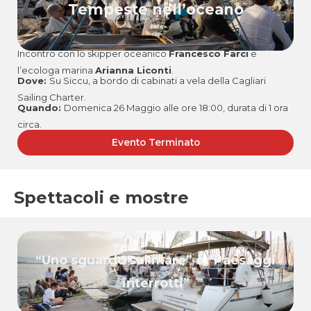
Tempeste nell’oceano
Incontro con lo skipper oceanico
Francesco Farci
e
l’ecologa marina
Arianna Liconti
.
Dove:
Su Siccu, a bordo di cabinati a vela della Cagliari
Sailing Charter.
Quando:
Domenica 26 Maggio alle ore 18:00, durata di 1 ora
circa.
Evento Terminato
Spettacoli e mostre
“Uno sguardo sul mare” e “Paesaggi
interrotti”