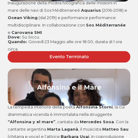
Inaugurazione della mostra fotografica delle missioni in
mare delle navi di Sos Méditerraneé
Aquarius
(2016-2018) e
Ocean Viking
(dal 2019) e performance performance
multidisciplinare. In collaborazione con
Sos Méditerranée
e
Carovana SMI
.
Dove:
Su Siccu.
Quando:
Giovedì 23 Maggio alle ore 18:00, durata di 1 ora
circa.
Evento Terminato
Alfonsina e il Mare
La tempesta interiore della poeta
Alfonsina Storni
, la cui
drammatica vicenda è immortalata nella struggente
“Alfonsina y el mare”
, cantata da
Mercedes Sosa
. Con la
cantante argentina
Marta Laganà
, il musicista
Matteo Sau
(chitarra e voce) e l’attrice
Barbara Usai
. In coproduzione