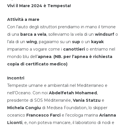
Vivi il Mare 2024 è Tempesta!
Attività a mare
Con l’aiuto degli istruttori prendiamo in mano il timone
di una
barca a vela
, solleviamo la vela di un
windsurf
o
l’ala di un
wing
, pagaiamo su un
sup
o un
kayak
impariamo a vogare come i
canottieri
o entriamo nel
mondo blu dell’
apnea
.
(NB. per l’apnea è richiesta
copia di certificato medico)
Incontri
Tempeste umane e ambientali nel Mediterraneo e
nell’Oceano. Con noi
Abdelfetah Mohamed
,
presidente di SOS Méditerranée,
Vania Statzu
e
Michela Congiu
di Medsea Foundation, lo skipper
oceanico
Francesco Farci
e l’ecologa marina
Arianna
Liconti
, e, non poteva mancare, il laboratorio di nodi e