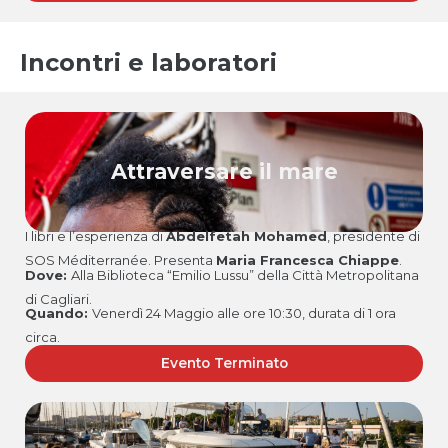
Incontri e laboratori
Attraversare il mare
I libri e l’esperienza di
Abdelfetah Mohamed
, presidente di
SOS Méditerranée. Presenta
Maria Francesca Chiappe
.
Dove:
Alla
Biblioteca “Emilio Lussu” della Città Metropolitana
di Cagliari.
Quando:
Venerdì 24 Maggio alle ore 10:30, durata di 1 ora
circa.
Evento Terminato