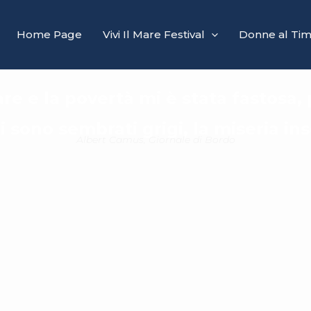
Home Page
Vivi Il Mare Festival
Donne al Ti
re e la povertà mi è stata fastosa, 
 mi sono sembrati grigi, la miseria in
Albert Camus, Giornale di Bordo