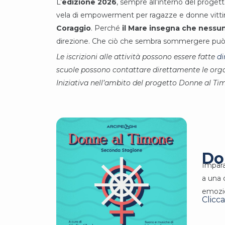
L’
edizione 2026
, sempre all’interno del proget
vela di empowerment per ragazze e donne vittime d
Coraggio
. Perché
il Mare insegna che nessu
direzione. Che ciò che sembra sommergere può di
Le iscrizioni alle attività possono essere fatte
di
scuole possono contattare direttamente le organ
Iniziativa nell’ambito del progetto Donne al Tim
Do
Impara
a una 
emozio
Clicc