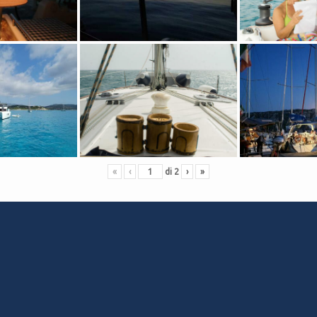
«
‹
di
2
›
»