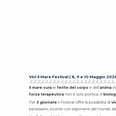
Vivi il Mare Festival | 8, 9 e 10 Maggio 202
Il mare cura
le
ferite del corpo
e dell’
anima
in
forza terapeutica
non è solo poetica: è
biolog
Per
3 giornate
il Festival offre la possibilità di
vi
benessere, incontri con esponenti del mondo dell