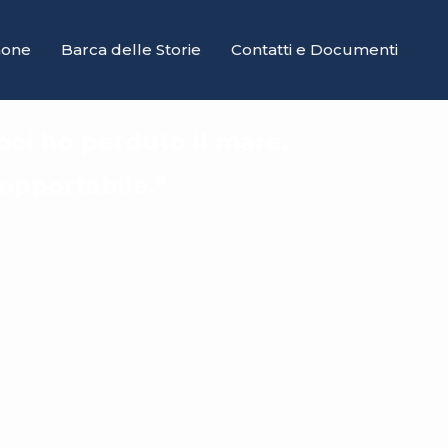
mone
Barca delle Storie
Contatti e Documenti
poi ho perduto il mare,
sopportabile.”