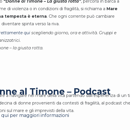
to
“Donne al Timone – La giusta rotta”
, percorsi in barca a
i violenza o in condizioni di fragilità, si richiama a
Mare
na tempesta è eterna
. Che ogni corrente può cambiare
ventare spinta verso la riva.
rettamente qui
scegliendo giorno, ora e attività. Gruppi e
izzatrici.
one – la giusta rotta.
nne al Timone – Podcast
re a navigare nel mare della vita partendo dall’esperienza di un
decina di donne provenienti da contesti di fragilità, al podcast ch
ni sul mare e gli imprevisti della vita.
a qui per maggiori informazioni